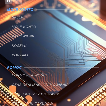
MOJE KONTO
SKLEP
MOJE KONTO
ZAMÓWIENIE
KOSZYK
KONTAKT
POMOC
FORMY PŁATNOŚCI
CZAS REALIZACJI ZAMÓWIENIA
CZAS I KOSZTY DOSTAWY
REGULAMIN ZAKUPÓW