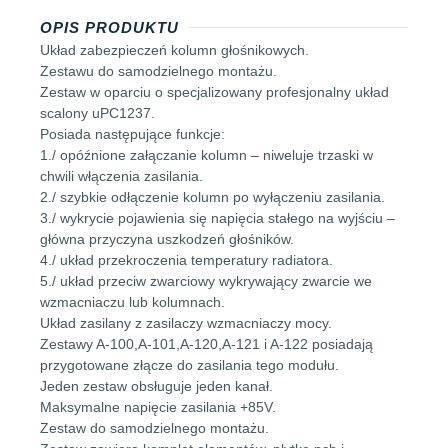
OPIS PRODUKTU
Układ zabezpieczeń kolumn głośnikowych.
Zestawu do samodzielnego montażu.
Zestaw w oparciu o specjalizowany profesjonalny układ
scalony uPC1237.
Posiada następujące funkcje:
1./ opóźnione załączanie kolumn – niweluje trzaski w
chwili włączenia zasilania.
2./ szybkie odłączenie kolumn po wyłączeniu zasilania.
3./ wykrycie pojawienia się napięcia stałego na wyjściu –
główna przyczyna uszkodzeń głośników.
4./ układ przekroczenia temperatury radiatora.
5./ układ przeciw zwarciowy wykrywający zwarcie we
wzmacniaczu lub kolumnach.
Układ zasilany z zasilaczy wzmacniaczy mocy.
Zestawy A-100,A-101,A-120,A-121 i A-122 posiadają
przygotowane złącze do zasilania tego modułu.
Jeden zestaw obsługuje jeden kanał.
Maksymalne napięcie zasilania +85V.
Zestaw do samodzielnego montażu.