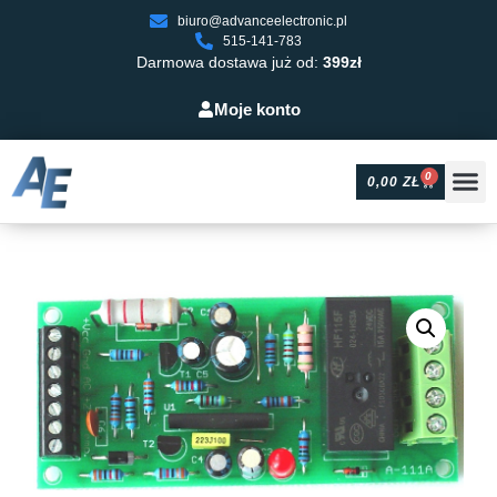
biuro@advanceelectronic.pl
515-141-783
Darmowa dostawa już od:
399zł
Moje konto
0
0,00
ZŁ