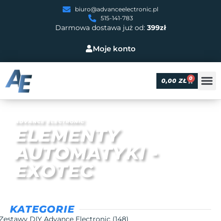
biuro@advanceelectronic.pl
515-141-783
Darmowa dostawa już od:
399zł
Moje konto
0
0,00
ZŁ
ADVANCE ELECTRONIC
ELEMENTY
AUTOMATYKI -
EXOTEC
KATEGORIE
Zestawy DIY Advance Electronic
(148)