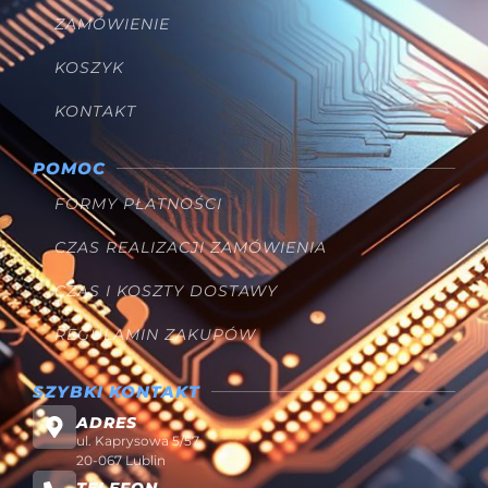
ZAMÓWIENIE
KOSZYK
KONTAKT
POMOC
FORMY PŁATNOŚCI
CZAS REALIZACJI ZAMÓWIENIA
CZAS I KOSZTY DOSTAWY
REGULAMIN ZAKUPÓW
SZYBKI KONTAKT
ADRES
ul. Kaprysowa 5/57
20-067 Lublin
TELEFON