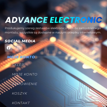
Produkujemy szereg zestawów elektronicznych do samodzielnego
montażu, wszystkie są dostępne w naszym sklepiku internetowym.
SOCIAL MEDIA
MOJE KONTO
SKLEP
MOJE KONTO
ZAMÓWIENIE
KOSZYK
KONTAKT