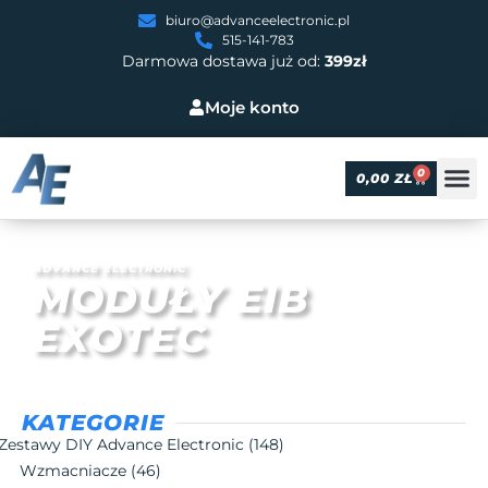
biuro@advanceelectronic.pl
515-141-783
Darmowa dostawa już od:
399zł
Moje konto
0
0,00
ZŁ
ADVANCE ELECTRONIC
MODUŁY EIB
EXOTEC
KATEGORIE
Zestawy DIY Advance Electronic
(148)
Wzmacniacze
(46)