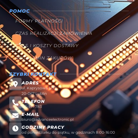
POMOC
FORMY PŁATNOŚCI
CZAS REALIZACJI ZAMÓWIENIA
CZAS I KOSZTY DOSTAWY
REGULAMIN ZAKUPÓW
SZYBKI KONTAKT
ADRES
ul. Kaprysowa 5/57
20-067 Lublin
TELEFON
515-141-783
E-MAIL
biuro@advanceelectronic.pl
GODZINY PRACY
od poniedziałku do piątku, w godzinach 8:00-16:00