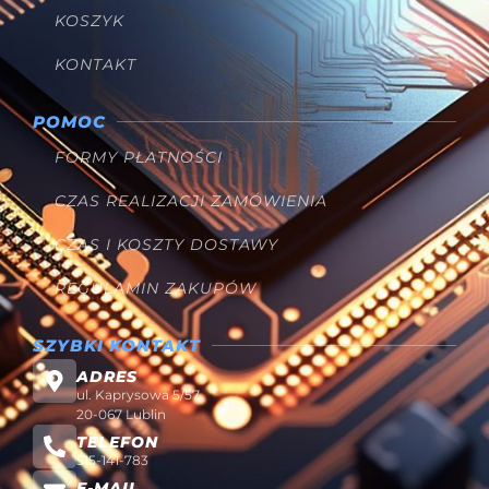
KOSZYK
KONTAKT
POMOC
FORMY PŁATNOŚCI
CZAS REALIZACJI ZAMÓWIENIA
CZAS I KOSZTY DOSTAWY
REGULAMIN ZAKUPÓW
SZYBKI KONTAKT
ADRES
ul. Kaprysowa 5/57
20-067 Lublin
TELEFON
515-141-783
E-MAIL