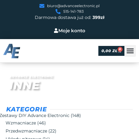
biuro@advanceelectronic.pl
515-141-783
Darmowa dostawa już od:
399zł
Moje konto
0
0,00
ZŁ
ADVANCE ELECTRONIC
INNE
KATEGORIE
Zestawy DIY Advance Electronic
(148)
Wzmacniacze
(46)
Przedwzmacniacze
(22)
Układy gitarowe
(14)