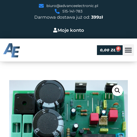
biuro@advanceelectronic.pl
515-141-783
Darmowa dostawa już od:
399zł
Moje konto
0
0,00
ZŁ