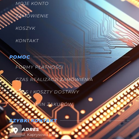
MOJE KONTO
ZAMÓWIENIE
KOSZYK
KONTAKT
POMOC
FORMY PŁATNOŚCI
CZAS REALIZACJI ZAMÓWIENIA
CZAS I KOSZTY DOSTAWY
REGULAMIN ZAKUPÓW
SZYBKI KONTAKT
ADRES
ul. Kaprysowa 5/57