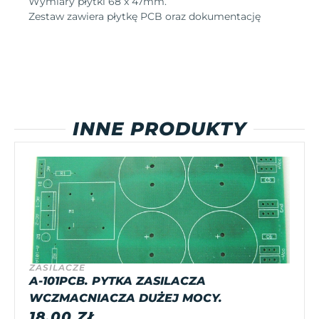
Wymiary płytki 68 x 47mm.
Zestaw zawiera płytkę PCB oraz dokumentację
INNE PRODUKTY
ZASILACZE
A-101PCB. PYTKA ZASILACZA
WCZMACNIACZA DUŻEJ MOCY.
18,00
ZŁ