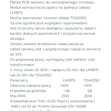
Płytka PCB zestawu do samodzielnego montażu.
Moduł wzmacniacza oparty na aplikacji układu
LM1875.
Można zastosować również układy TDA2050.
Są one zgodne pod względem wyprowadzeń.
Jest to prosty, łatwo dostępny i popularny układ o
bardzo dobrych parametrach i przyjemnej barwie
dźwięku.
Zestaw zawiera dodatkowo układ zasilacza.
Układ zasilany jest z pojedynczego napięcia zasilania
do 50V.
Do poprawnej pracy wymagany jest radiator oraz
transformator
o mocy około 25-35W i napięciu 25-40V dla LM1875
lub 25-35V dla TDA2050.
Parametry LM1875 TDA2050
Zalecane napięcie pracy +50V +50V
Impedancja głośnika 4Ω 4Ω
Max RMS 25W 30W
Zniekształcenia THD <0,2% Pasmo przenoszenia (
-3dB ) od 20 do 70 KHz Stosunek S/N >90dB