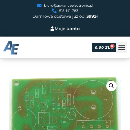
biuro@advanceelectronic.pl
515-141-783
Darmowa dostawa już od:
399zł
Moje konto
0
0,00
ZŁ