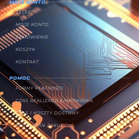
MOJE KONTO
SKLEP
MOJE KONTO
ZAMÓWIENIE
KOSZYK
KONTAKT
POMOC
FORMY PŁATNOŚCI
CZAS REALIZACJI ZAMÓWIENIA
CZAS I KOSZTY DOSTAWY
REGULAMIN ZAKUPÓW