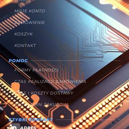
MOJE KONTO
ZAMÓWIENIE
KOSZYK
KONTAKT
POMOC
FORMY PŁATNOŚCI
CZAS REALIZACJI ZAMÓWIENIA
CZAS I KOSZTY DOSTAWY
REGULAMIN ZAKUPÓW
SZYBKI KONTAKT
ADRES