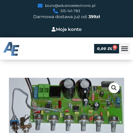
biuro@advanceelectronic.pl
515-141-783
Darmowa dostawa już od:
399zł
Moje konto
0
0,00
ZŁ