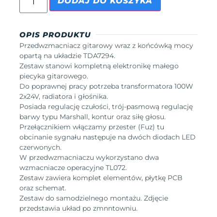
DODAJ DO KOSZYKA
OPIS PRODUKTU
Przedwzmacniacz gitarowy wraz z końcówką mocy
opartą na układzie TDA7294.
Zestaw stanowi kompletną elektronikę małego
piecyka gitarowego.
Do poprawnej pracy potrzeba transformatora 100W
2x24V, radiatora i głośnika.
Posiada regulację czułości, trój-pasmową regulację
barwy typu Marshall, kontur oraz siłę głosu.
Przełącznikiem włączamy przester (Fuz) tu
obcinanie sygnału następuje na dwóch diodach LED
czerwonych.
W przedwzmacniaczu wykorzystano dwa
wzmacniacze operacyjne TL072.
Zestaw zawiera komplet elementów, płytkę PCB
oraz schemat.
Zestaw do samodzielnego montażu. Zdjęcie
przedstawia układ po zmnntowniu.