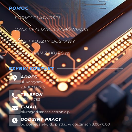
POMOC
FORMY PŁATNOŚCI
CZAS REALIZACJI ZAMÓWIENIA
CZAS I KOSZTY DOSTAWY
REGULAMIN ZAKUPÓW
SZYBKI KONTAKT
ADRES
ul. Kaprysowa 5/57
20-067 Lublin
TELEFON
515-141-783
E-MAIL
biuro@advanceelectronic.pl
GODZINY PRACY
od poniedziałku do piątku, w godzinach 8:00-16:00