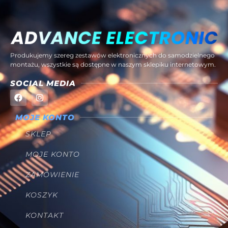
Produkujemy szereg zestawów elektronicznych do samodzielnego
montażu, wszystkie są dostępne w naszym sklepiku internetowym.
SOCIAL MEDIA
MOJE KONTO
SKLEP
MOJE KONTO
ZAMÓWIENIE
KOSZYK
KONTAKT