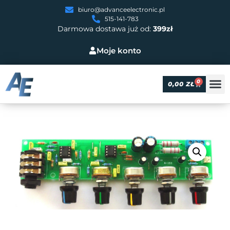
biuro@advanceelectronic.pl
515-141-783
Darmowa dostawa już od:
399zł
Moje konto
0
0,00
ZŁ