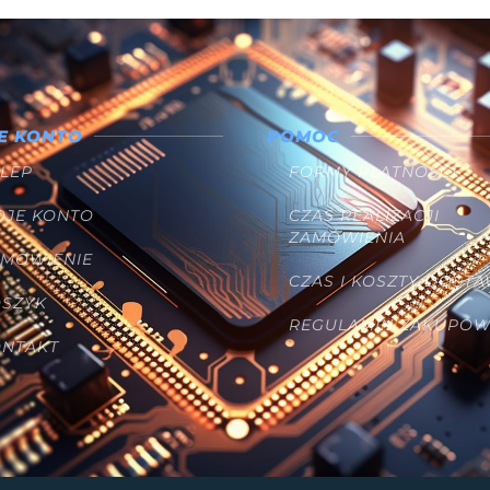
E KONTO
POMOC
LEP
FORMY PŁATNOŚCI
OJE KONTO
CZAS REALIZACJI
ZAMÓWIENIA
AMÓWIENIE
CZAS I KOSZTY DOST
OSZYK
REGULAMIN ZAKUPÓ
ONTAKT