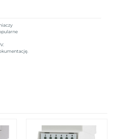
niaczy
opularne
V.
dokumentację.