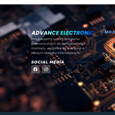
MOJ
Produkujemy szereg zestawów
SK
elektronicznych do samodzielnego
montażu, wszystkie są dostępne w
M
naszym sklepiku internetowym.
Z
SOCIAL MEDIA
K
K