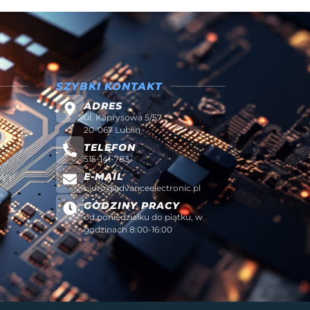
SZYBKI KONTAKT
ADRES
ul. Kaprysowa 5/57
20-067 Lublin
TELEFON
515-141-783
E-MAIL
AWY
biuro@advanceelectronic.pl
W
GODZINY PRACY
od poniedziałku do piątku, w
godzinach 8:00-16:00