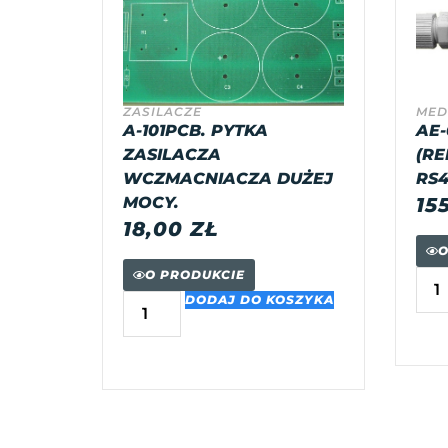
ZASILACZE
MED
A-101PCB. PYTKA
AE-
ZASILACZA
(RE
WCZMACNIACZA DUŻEJ
RS4
MOCY.
15
18,00
ZŁ
O
O PRODUKCIE
DODAJ DO KOSZYKA