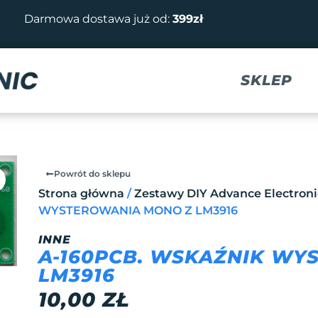
Darmowa dostawa już od:
399zł
SKLEP
Powrót do sklepu
Strona główna
/
Zestawy DIY Advance Electroni
WYSTEROWANIA MONO Z LM3916
INNE
A-160PCB. WSKAŹNIK WY
LM3916
10,00
ZŁ