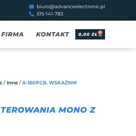
biuro@advanceelectronic.pl
515-141-783
0
FIRMA
KONTAKT
0,00
ZŁ
c
/
Inne
/ A-160PCB. WSKAŹNIK
STEROWANIA MONO Z