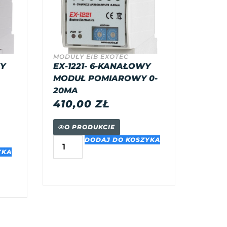
MODUŁY EIB EXOTEC
WY
EX-1221- 6-KANAŁOWY
MODUŁ POMIAROWY 0-
20MA
410,00
ZŁ
O PRODUKCIE
DODAJ DO KOSZYKA
YKA