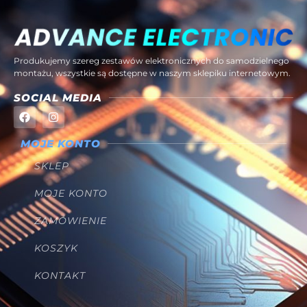
Produkujemy szereg zestawów elektronicznych do samodzielnego
montażu, wszystkie są dostępne w naszym sklepiku internetowym.
SOCIAL MEDIA
MOJE KONTO
SKLEP
MOJE KONTO
ZAMÓWIENIE
KOSZYK
KONTAKT