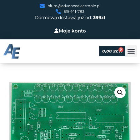
biuro@advanceelectronic.pl
515-141-783
Darmowa dostawa już od:
399zł
Moje konto
0
0,00
ZŁ