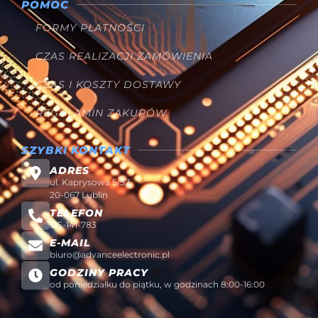
POMOC
FORMY PŁATNOŚCI
CZAS REALIZACJI ZAMÓWIENIA
CZAS I KOSZTY DOSTAWY
REGULAMIN ZAKUPÓW
SZYBKI KONTAKT
ADRES
ul. Kaprysowa 5/57
20-067 Lublin
TELEFON
515-141-783
E-MAIL
biuro@advanceelectronic.pl
GODZINY PRACY
od poniedziałku do piątku, w godzinach 8:00-16:00