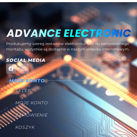
Produkujemy szereg zestawów elektronicznych do samodzielnego
montażu, wszystkie są dostępne w naszym sklepiku internetowym.
SOCIAL MEDIA
MOJE KONTO
SKLEP
MOJE KONTO
ZAMÓWIENIE
KOSZYK