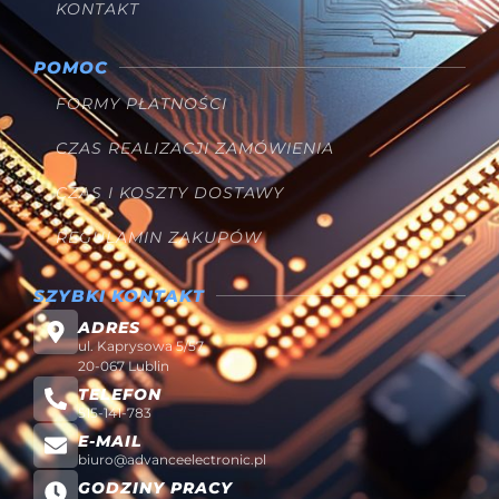
KONTAKT
POMOC
FORMY PŁATNOŚCI
CZAS REALIZACJI ZAMÓWIENIA
CZAS I KOSZTY DOSTAWY
REGULAMIN ZAKUPÓW
SZYBKI KONTAKT
ADRES
ul. Kaprysowa 5/57
20-067 Lublin
TELEFON
515-141-783
E-MAIL
biuro@advanceelectronic.pl
GODZINY PRACY