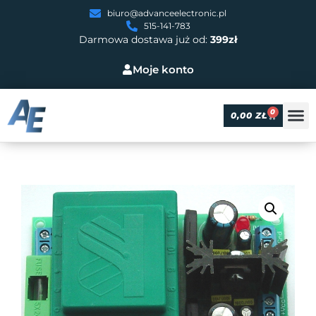
biuro@advanceelectronic.pl
515-141-783
Darmowa dostawa już od:
399zł
Moje konto
0
0,00
ZŁ