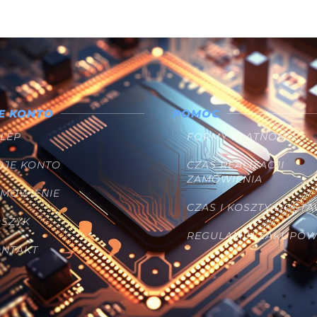
E KONTO
POMOC
LEP
FORMY PŁATNOŚCI
OJE KONTO
CZAS REALIZACJI
ZAMÓWIENIA
AMÓWIENIE
CZAS I KOSZTY DOST
OSZYK
REGULAMIN ZAKUPÓ
ONTAKT