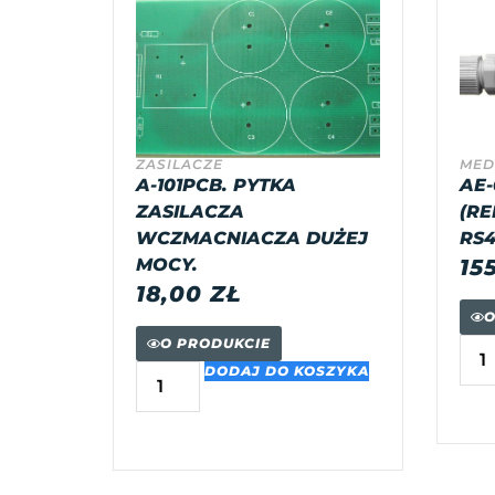
ZASILACZE
MED
A-101PCB. PYTKA
AE-
ZASILACZA
(RE
WCZMACNIACZA DUŻEJ
RS4
MOCY.
15
18,00
ZŁ
O
O PRODUKCIE
DODAJ DO KOSZYKA