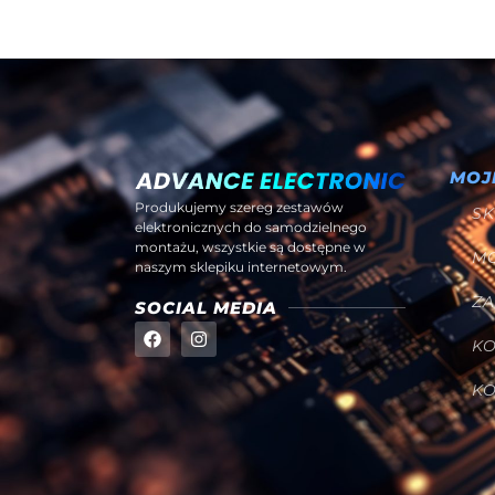
MOJ
Produkujemy szereg zestawów
SK
elektronicznych do samodzielnego
montażu, wszystkie są dostępne w
M
naszym sklepiku internetowym.
Z
SOCIAL MEDIA
K
K