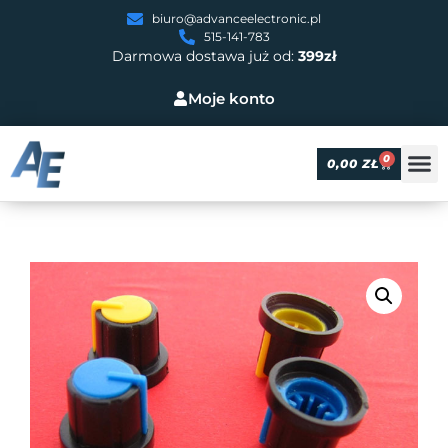
biuro@advanceelectronic.pl
515-141-783
Darmowa dostawa już od:
399zł
Moje konto
0
0,00
ZŁ