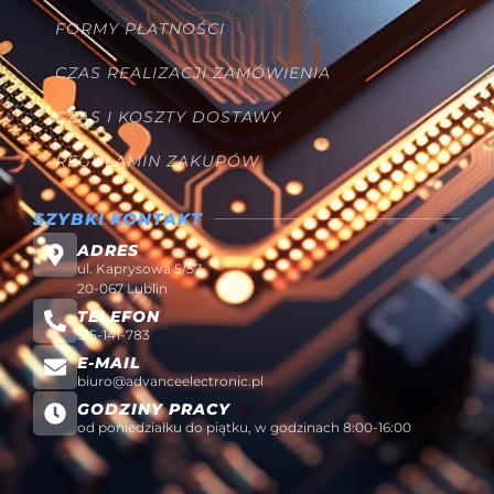
FORMY PŁATNOŚCI
CZAS REALIZACJI ZAMÓWIENIA
CZAS I KOSZTY DOSTAWY
REGULAMIN ZAKUPÓW
SZYBKI KONTAKT
ADRES
ul. Kaprysowa 5/57
20-067 Lublin
TELEFON
515-141-783
E-MAIL
biuro@advanceelectronic.pl
GODZINY PRACY
od poniedziałku do piątku, w godzinach 8:00-16:00