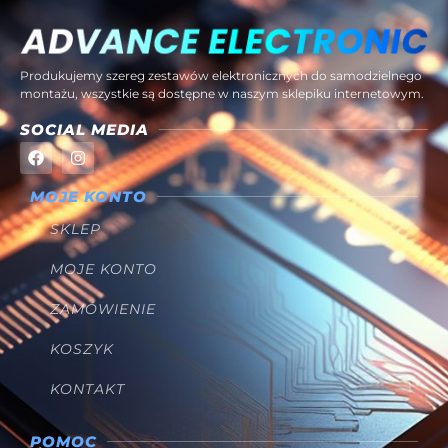
Produkujemy szereg zestawów elektronicznych do samodzielnego
montażu, wszystkie są dostępne w naszym sklepiku internetowym.
SOCIAL MEDIA
MOJE KONTO
SKLEP
MOJE KONTO
ZAMÓWIENIE
KOSZYK
KONTAKT
POMOC