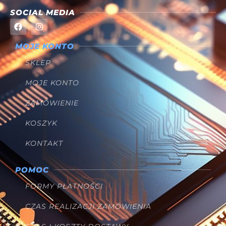
SOCIAL MEDIA
MOJE KONTO
SKLEP
MOJE KONTO
ZAMÓWIENIE
KOSZYK
KONTAKT
POMOC
FORMY PŁATNOŚCI
CZAS REALIZACJI ZAMÓWIENIA