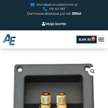
biuro@advanceelectronic.pl
515-141-783
Darmowa dostawa już od:
399zł
Moje konto
0
0,00
ZŁ