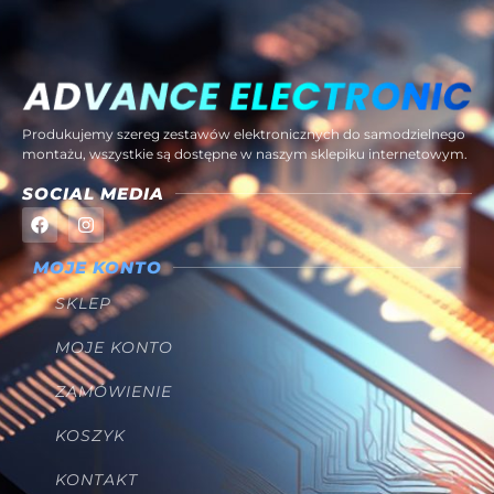
Produkujemy szereg zestawów elektronicznych do samodzielnego
montażu, wszystkie są dostępne w naszym sklepiku internetowym.
SOCIAL MEDIA
MOJE KONTO
SKLEP
MOJE KONTO
ZAMÓWIENIE
KOSZYK
KONTAKT