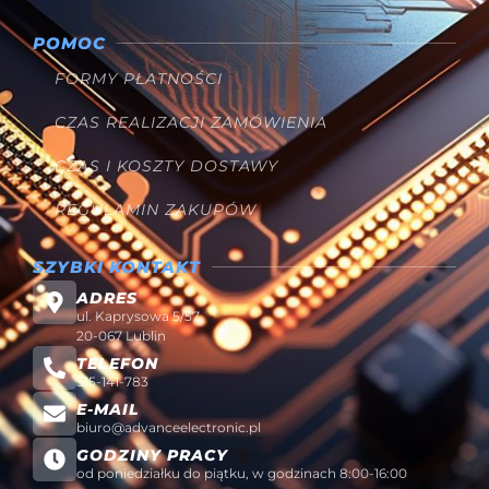
POMOC
FORMY PŁATNOŚCI
CZAS REALIZACJI ZAMÓWIENIA
CZAS I KOSZTY DOSTAWY
REGULAMIN ZAKUPÓW
SZYBKI KONTAKT
ADRES
ul. Kaprysowa 5/57
20-067 Lublin
TELEFON
515-141-783
E-MAIL
biuro@advanceelectronic.pl
GODZINY PRACY
od poniedziałku do piątku, w godzinach 8:00-16:00