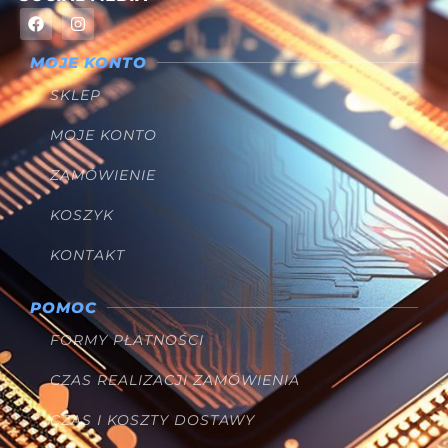
MOJE KONTO
SKLEP
MOJE KONTO
ZAMÓWIENIE
KOSZYK
KONTAKT
POMOC
FORMY PŁATNOŚCI
CZAS REALIZACJI ZAMÓWIENIA
CZAS I KOSZTY DOSTAWY