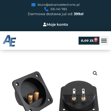
biuro@advanceelectronic.pl
515-141-783
Darmowa dostawa już od:
399zł
Moje konto
0
0,00
ZŁ