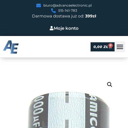
biuro@advanceelectronic.pl
515-141-783
Darmowa dostawa już od:
399zł
Moje konto
0
0,00
ZŁ