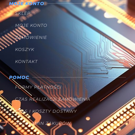
MOJE KONTO
SKLEP
MOJE KONTO
ZAMÓWIENIE
KOSZYK
KONTAKT
POMOC
FORMY PŁATNOŚCI
CZAS REALIZACJI ZAMÓWIENIA
CZAS I KOSZTY DOSTAWY
REGULAMIN ZAKUPÓW