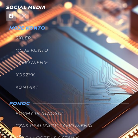
SOCIAL MEDIA
MOJE KONTO
SKLEP
MOJE KONTO
ZAMÓWIENIE
KOSZYK
KONTAKT
POMOC
FORMY PŁATNOŚCI
CZAS REALIZACJI ZAMÓWIENIA