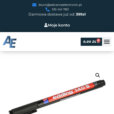
biuro@advanceelectronic.pl
515-141-783
Darmowa dostawa już od:
399zł
Moje konto
0
0,00
ZŁ