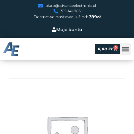
biuro@advanceelectronic.pl
515-141-783
Darmowa dostawa już od:
399zł
Moje konto
0
0,00
ZŁ