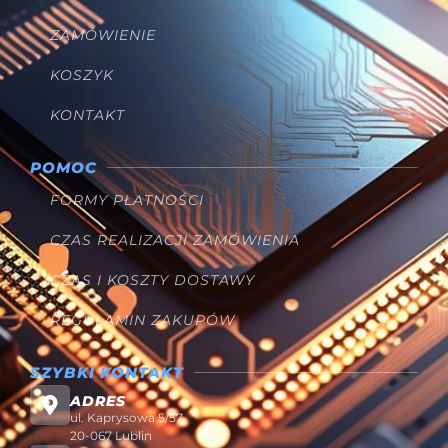
ZAMÓWIENIE
KOSZYK
KONTAKT
POMOC
FORMY PŁATNOŚCI
CZAS REALIZACJI ZAMÓWIENIA
CZAS I KOSZTY DOSTAWY
REGULAMIN ZAKUPÓW
SZYBKI KONTAKT
ADRES
ul. Kaprysowa 5/57
20-067 Lublin