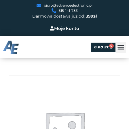
biuro@advanceelectronic.pl
515-141-783
Darmowa dostawa już od:
399zł
Moje konto
0
0,00
ZŁ