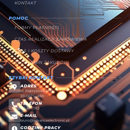
KONTAKT
POMOC
FORMY PŁATNOŚCI
CZAS REALIZACJI ZAMÓWIENIA
CZAS I KOSZTY DOSTAWY
REGULAMIN ZAKUPÓW
SZYBKI KONTAKT
ADRES
ul. Kaprysowa 5/57
20-067 Lublin
TELEFON
515-141-783
E-MAIL
biuro@advanceelectronic.pl
GODZINY PRACY