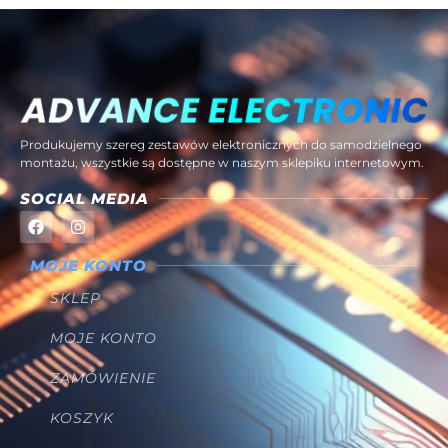
Produkujemy szereg zestawów elektronicznych do samodzielnego
montażu, wszystkie są dostępne w naszym sklepiku internetowym.
SOCIAL MEDIA
MOJE KONTO
SKLEP
MOJE KONTO
ZAMÓWIENIE
KOSZYK