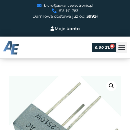
biuro@advanceelectronic.pl
515-141-783
Darmowa dostawa już od:
399zł
Moje konto
0
0,00
ZŁ