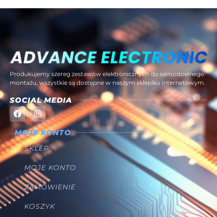
Produkujemy szereg zestawów elektronicznych do samodzielnego
montażu, wszystkie są dostępne w naszym sklepiku internetowym.
SOCIAL MEDIA
MOJE KONTO
SKLEP
MOJE KONTO
ZAMÓWIENIE
KOSZYK