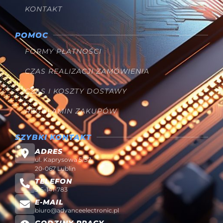
KONTAKT
POMOC
FORMY PŁATNOŚCI
CZAS REALIZACJI ZAMÓWIENIA
CZAS I KOSZTY DOSTAWY
REGULAMIN ZAKUPÓW
SZYBKI KONTAKT
ADRES
ul. Kaprysowa 5/57
20-067 Lublin
TELEFON
515-141-783
E-MAIL
biuro@advanceelectronic.pl