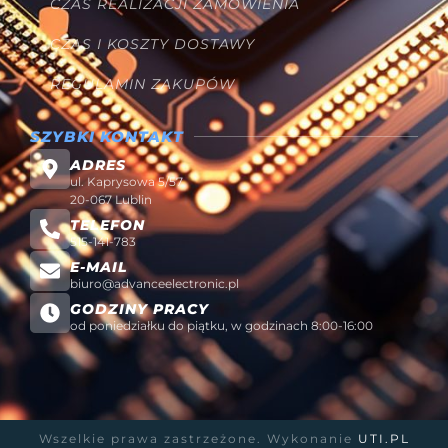
CZAS REALIZACJI ZAMÓWIENIA
CZAS I KOSZTY DOSTAWY
REGULAMIN ZAKUPÓW
SZYBKI KONTAKT
ADRES
ul. Kaprysowa 5/57
20-067 Lublin
TELEFON
515-141-783
E-MAIL
biuro@advanceelectronic.pl
GODZINY PRACY
od poniedziałku do piątku, w godzinach 8:00-16:00
Wszelkie prawa zastrzeżone. Wykonanie
UTI.PL