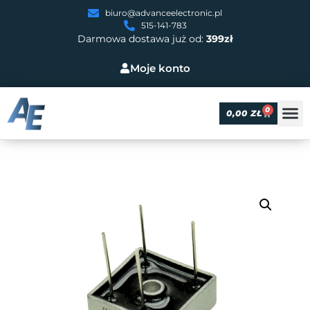
biuro@advanceelectronic.pl
515-141-783
Darmowa dostawa już od:
399zł
Moje konto
0
0,00
ZŁ