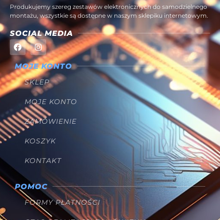
Produkujemy szereg zestawów elektronicznych do samodzielnego
montażu, wszystkie są dostępne w naszym sklepiku internetowym.
SOCIAL MEDIA
MOJE KONTO
SKLEP
MOJE KONTO
ZAMÓWIENIE
KOSZYK
KONTAKT
POMOC
FORMY PŁATNOŚCI