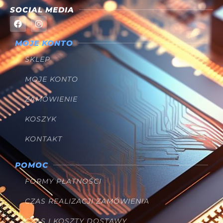
SOCIAL MEDIA
MOJE KONTO
SKLEP
MOJE KONTO
ZAMÓWIENIE
KOSZYK
KONTAKT
POMOC
FORMY PŁATNOŚCI
CZAS REALIZACJI ZAMÓWIENIA
CZAS I KOSZTY DOSTAWY