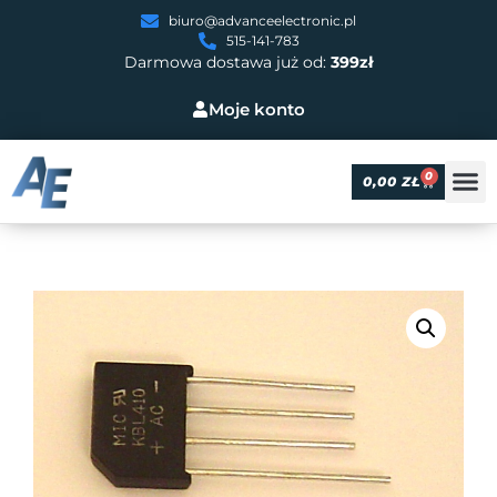
biuro@advanceelectronic.pl
515-141-783
Darmowa dostawa już od:
399zł
Moje konto
0
0,00
ZŁ