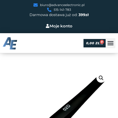
biuro@advanceelectronic.pl
515-141-783
Darmowa dostawa już od:
399zł
Moje konto
0
0,00
ZŁ