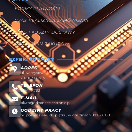
FORMY PŁATNOŚCI
CZAS REALIZACJI ZAMÓWIENIA
CZAS I KOSZTY DOSTAWY
REGULAMIN ZAKUPÓW
SZYBKI KONTAKT
ADRES
ul. Kaprysowa 5/57
20-067 Lublin
TELEFON
515-141-783
E-MAIL
biuro@advanceelectronic.pl
GODZINY PRACY
od poniedziałku do piątku, w godzinach 8:00-16:00