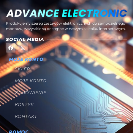
Produkujemy szereg zestawów elektronicznych do samodzielnego
montażu, wszystkie są dostępne w naszym sklepiku internetowym.
SOCIAL MEDIA
MOJE KONTO
SKLEP
MOJE KONTO
ZAMÓWIENIE
KOSZYK
KONTAKT
POMOC