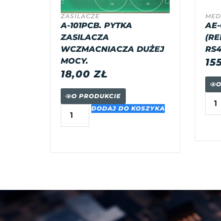
ZASILACZE
MED
A-101PCB. PYTKA
AE-
ZASILACZA
(RE
WCZMACNIACZA DUŻEJ
RS4
MOCY.
15
18,00
ZŁ
O
O PRODUKCIE
DODAJ DO KOSZYKA