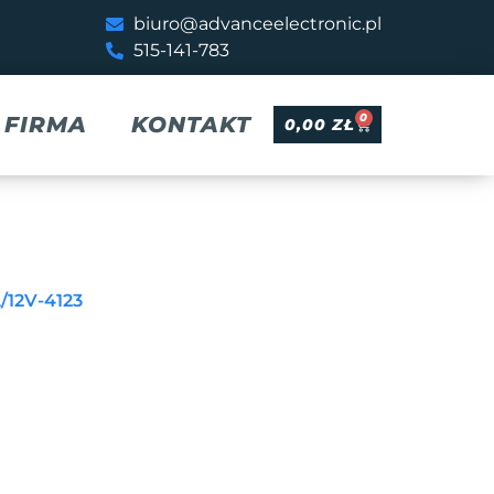
biuro@advanceelectronic.pl
515-141-783
0
FIRMA
KONTAKT
0,00
ZŁ
/12V-4123