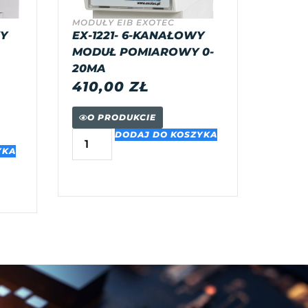
MODUŁY EIB EXOTEC
WY
EX-1221- 6-KANAŁOWY
MODUŁ POMIAROWY 0-
20MA
410,00
ZŁ
O PRODUKCIE
DODAJ DO KOSZYKA
YKA