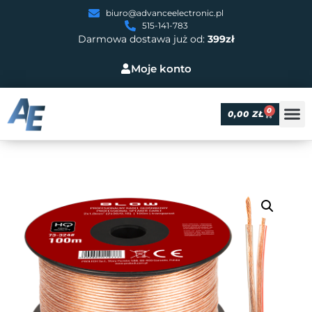
biuro@advanceelectronic.pl
515-141-783
Darmowa dostawa już od:
399zł
Moje konto
0
0,00
ZŁ