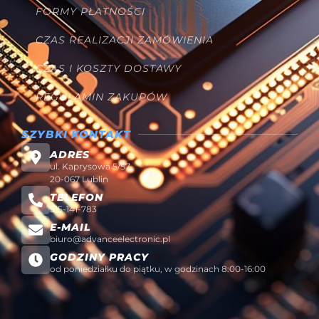
FORMY PŁATNOŚCI
CZAS REALIZACJI ZAMÓWIENIA
CZAS I KOSZTY DOSTAWY
REGULAMIN ZAKUPÓW
SZYBKI KONTAKT
ADRES
ul. Kaprysowa 5/57
20-067 Lublin
TELEFON
515-141-783
E-MAIL
biuro@advanceelectronic.pl
GODZINY PRACY
od poniedziałku do piątku, w godzinach 8:00-16:00