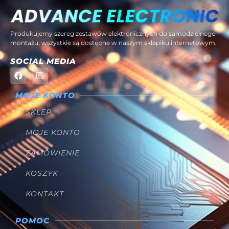
Produkujemy szereg zestawów elektronicznych do samodzielnego
montażu, wszystkie są dostępne w naszym sklepiku internetowym.
SOCIAL MEDIA
MOJE KONTO
SKLEP
MOJE KONTO
ZAMÓWIENIE
KOSZYK
KONTAKT
POMOC