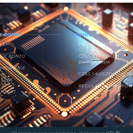
E KONTO
POMOC
LEP
FORMY PŁATNOŚCI
OJE KONTO
CZAS REALIZACJI
ZAMÓWIENIA
AMÓWIENIE
CZAS I KOSZTY DOST
OSZYK
REGULAMIN ZAKUPÓ
ONTAKT
Wszelkie prawa zastrzeżone. Wykonanie
UTI.PL