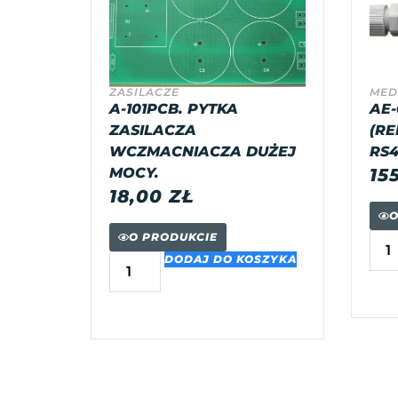
ZASILACZE
MED
A-101PCB. PYTKA
AE-
ZASILACZA
(RE
WCZMACNIACZA DUŻEJ
RS4
MOCY.
15
18,00
ZŁ
O
O PRODUKCIE
DODAJ DO KOSZYKA