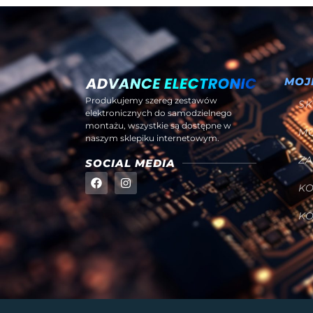
MOJ
Produkujemy szereg zestawów
SK
elektronicznych do samodzielnego
montażu, wszystkie są dostępne w
M
naszym sklepiku internetowym.
Z
SOCIAL MEDIA
K
K