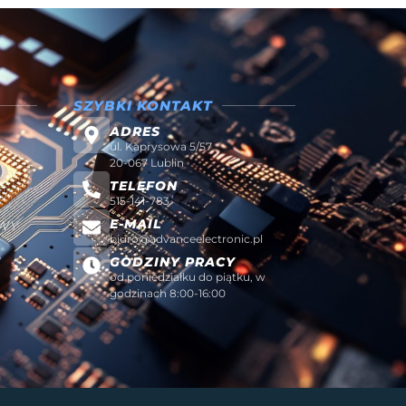
SZYBKI KONTAKT
ADRES
ul. Kaprysowa 5/57
20-067 Lublin
TELEFON
515-141-783
E-MAIL
AWY
biuro@advanceelectronic.pl
W
GODZINY PRACY
od poniedziałku do piątku, w
godzinach 8:00-16:00