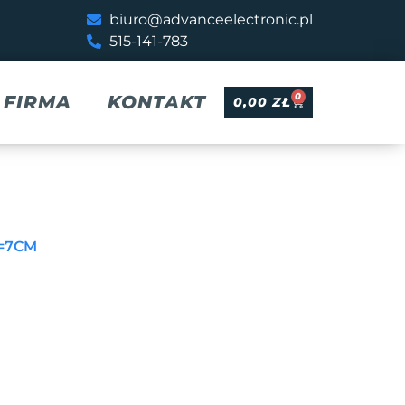
biuro@advanceelectronic.pl
515-141-783
0
FIRMA
KONTAKT
0,00
ZŁ
L=7CM