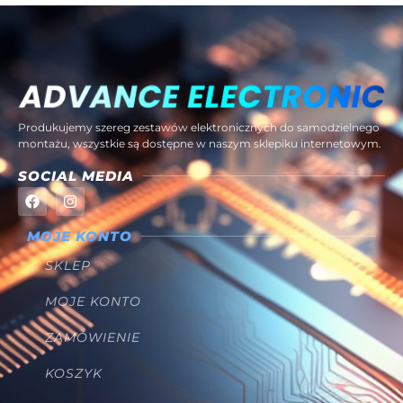
Produkujemy szereg zestawów elektronicznych do samodzielnego
montażu, wszystkie są dostępne w naszym sklepiku internetowym.
SOCIAL MEDIA
MOJE KONTO
SKLEP
MOJE KONTO
ZAMÓWIENIE
KOSZYK