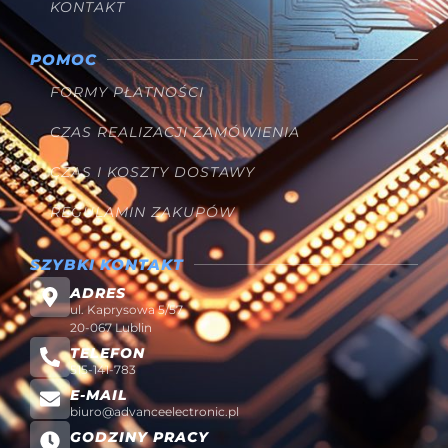
KONTAKT
POMOC
FORMY PŁATNOŚCI
CZAS REALIZACJI ZAMÓWIENIA
CZAS I KOSZTY DOSTAWY
REGULAMIN ZAKUPÓW
SZYBKI KONTAKT
ADRES
ul. Kaprysowa 5/57
20-067 Lublin
TELEFON
515-141-783
E-MAIL
biuro@advanceelectronic.pl
GODZINY PRACY