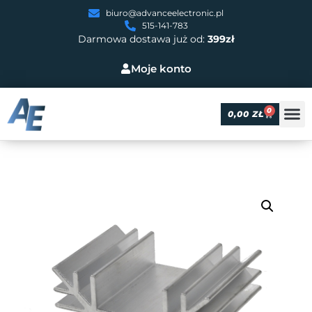
biuro@advanceelectronic.pl
515-141-783
Darmowa dostawa już od:
399zł
Moje konto
0
0,00
ZŁ