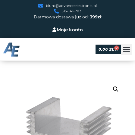
biuro@advanceelectronic.pl
515-141-783
Darmowa dostawa już od:
399zł
Moje konto
0
0,00
ZŁ