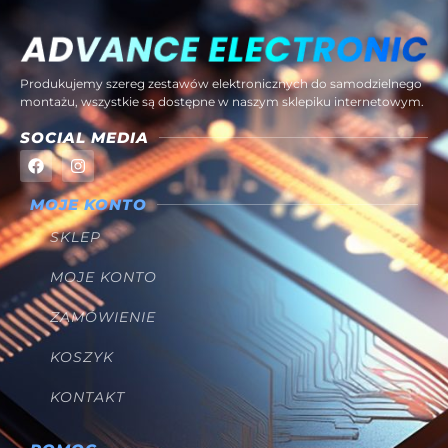
Produkujemy szereg zestawów elektronicznych do samodzielnego
montażu, wszystkie są dostępne w naszym sklepiku internetowym.
SOCIAL MEDIA
MOJE KONTO
SKLEP
MOJE KONTO
ZAMÓWIENIE
KOSZYK
KONTAKT