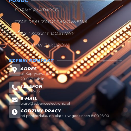
POMOC
FORMY PŁATNOŚCI
CZAS REALIZACJI ZAMÓWIENIA
CZAS I KOSZTY DOSTAWY
REGULAMIN ZAKUPÓW
SZYBKI KONTAKT
ADRES
ul. Kaprysowa 5/57
20-067 Lublin
TELEFON
515-141-783
E-MAIL
biuro@advanceelectronic.pl
GODZINY PRACY
od poniedziałku do piątku, w godzinach 8:00-16:00