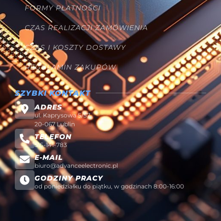
FORMY PŁATNOŚCI
CZAS REALIZACJI ZAMÓWIENIA
CZAS I KOSZTY DOSTAWY
REGULAMIN ZAKUPÓW
SZYBKI KONTAKT
ADRES
ul. Kaprysowa 5/57
20-067 Lublin
TELEFON
515-141-783
E-MAIL
biuro@advanceelectronic.pl
GODZINY PRACY
od poniedziałku do piątku, w godzinach 8:00-16:00