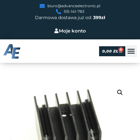
biuro@advanceelectronic.pl
515-141-783
Darmowa dostawa już od:
399zł
Moje konto
0
0,00
ZŁ