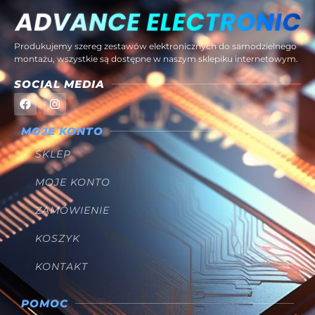
Produkujemy szereg zestawów elektronicznych do samodzielnego
montażu, wszystkie są dostępne w naszym sklepiku internetowym.
SOCIAL MEDIA
MOJE KONTO
SKLEP
MOJE KONTO
ZAMÓWIENIE
KOSZYK
KONTAKT
POMOC