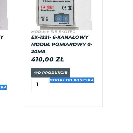
MODUŁY EIB EXOTEC
WY
EX-1221- 6-KANAŁOWY
MODUŁ POMIAROWY 0-
20MA
410,00
ZŁ
O PRODUKCIE
DODAJ DO KOSZYKA
YKA