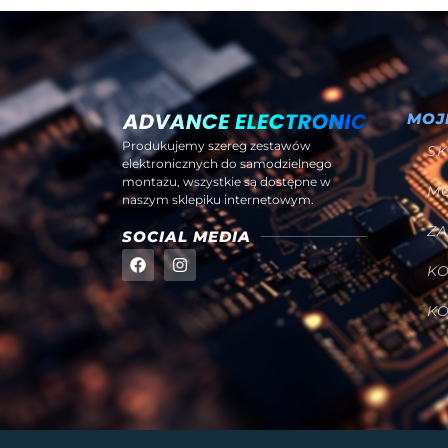
MOJ
Produkujemy szereg zestawów
SK
elektronicznych do samodzielnego
montażu, wszystkie są dostępne w
M
naszym sklepiku internetowym.
Z
SOCIAL MEDIA
K
K