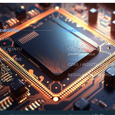
E KONTO
POMOC
LEP
FORMY PŁATNOŚCI
OJE KONTO
CZAS REALIZACJI
ZAMÓWIENIA
AMÓWIENIE
CZAS I KOSZTY DOST
OSZYK
REGULAMIN ZAKUPÓ
ONTAKT