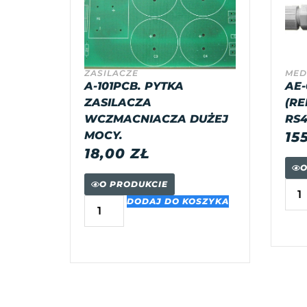
ZASILACZE
MED
A-101PCB. PYTKA
AE-
ZASILACZA
(RE
WCZMACNIACZA DUŻEJ
RS4
MOCY.
15
18,00
ZŁ
O
O PRODUKCIE
DODAJ DO KOSZYKA