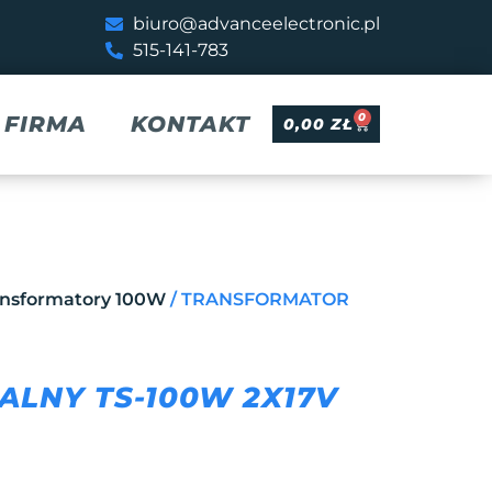
biuro@advanceelectronic.pl
515-141-783
0
FIRMA
KONTAKT
0,00
ZŁ
ansformatory 100W
/ TRANSFORMATOR
LNY TS-100W 2X17V