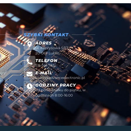
SZYBKI KONTAKT
ADRES
ul. Kaprysowa 5/57
20-067 Lublin
TELEFON
515-141-783
E-MAIL
AWY
biuro@advanceelectronic.pl
W
GODZINY PRACY
od poniedziałku do piątku, w
godzinach 8:00-16:00