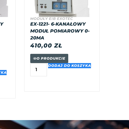
MODUŁY EIB EXOTEC
WY
EX-1221- 6-KANAŁOWY
MODUŁ POMIAROWY 0-
20MA
410,00
ZŁ
O PRODUKCIE
DODAJ DO KOSZYKA
YKA