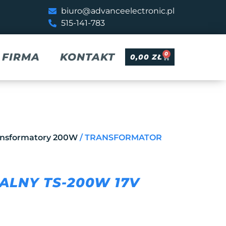
biuro@advanceelectronic.pl
515-141-783
0
FIRMA
KONTAKT
0,00
ZŁ
ansformatory 200W
/ TRANSFORMATOR
LNY TS-200W 17V