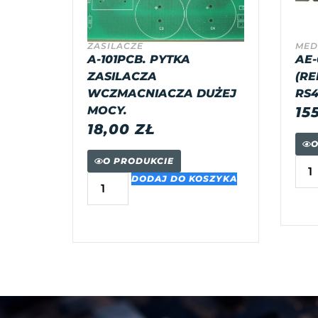
ZASILACZE
MED
A-101PCB. PYTKA
AE-
ZASILACZA
(RE
WCZMACNIACZA DUŻEJ
RS4
MOCY.
15
18,00
ZŁ
O
O PRODUKCIE
DODAJ DO KOSZYKA