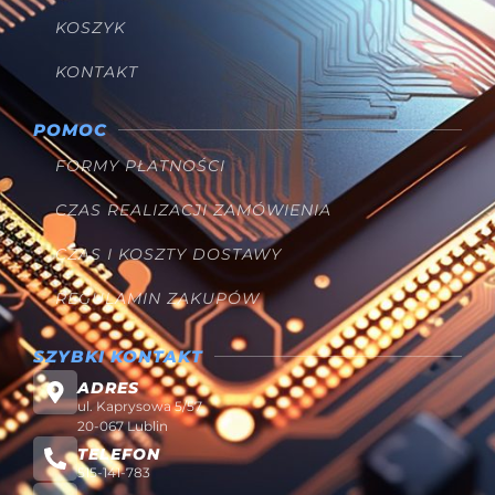
KOSZYK
KONTAKT
POMOC
FORMY PŁATNOŚCI
CZAS REALIZACJI ZAMÓWIENIA
CZAS I KOSZTY DOSTAWY
REGULAMIN ZAKUPÓW
SZYBKI KONTAKT
ADRES
ul. Kaprysowa 5/57
20-067 Lublin
TELEFON
515-141-783