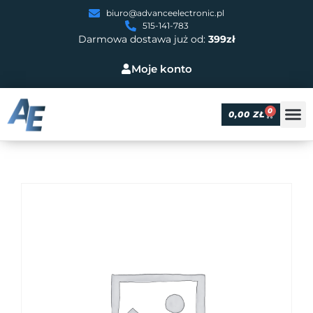
biuro@advanceelectronic.pl
515-141-783
Darmowa dostawa już od:
399zł
Moje konto
0
0,00
ZŁ