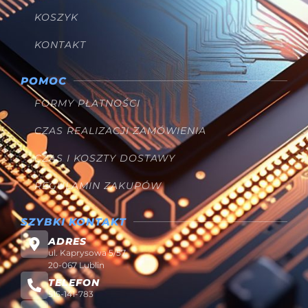
KOSZYK
KONTAKT
POMOC
FORMY PŁATNOŚCI
CZAS REALIZACJI ZAMÓWIENIA
CZAS I KOSZTY DOSTAWY
REGULAMIN ZAKUPÓW
SZYBKI KONTAKT
ADRES
ul. Kaprysowa 5/57
20-067 Lublin
TELEFON
515-141-783