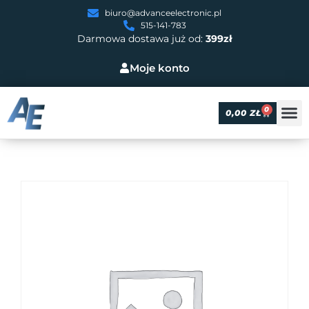
biuro@advanceelectronic.pl
515-141-783
Darmowa dostawa już od:
399zł
Moje konto
0
0,00
ZŁ