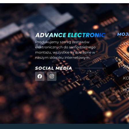
MOJ
Produkujemy szereg zestawów
SK
elektronicznych do samodzielnego
montażu, wszystkie są dostępne w
M
naszym sklepiku internetowym.
Z
SOCIAL MEDIA
K
K