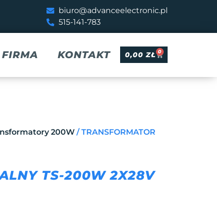
biuro@advanceelectronic.pl
515-141-783
0
FIRMA
KONTAKT
0,00
ZŁ
ansformatory 200W
/ TRANSFORMATOR
ALNY TS-200W 2X28V