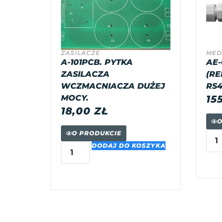
ZASILACZE
MED
A-101PCB. PYTKA
AE-
ZASILACZA
(RE
WCZMACNIACZA DUŻEJ
RS4
MOCY.
15
18,00
ZŁ
O
O PRODUKCIE
DODAJ DO KOSZYKA