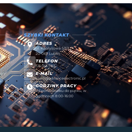
SZYBKI KONTAKT
ADRES
ul. Kaprysowa 5/57
20-067 Lublin
TELEFON
515-141-783
E-MAIL
AWY
biuro@advanceelectronic.pl
W
GODZINY PRACY
od poniedziałku do piątku, w
godzinach 8:00-16:00