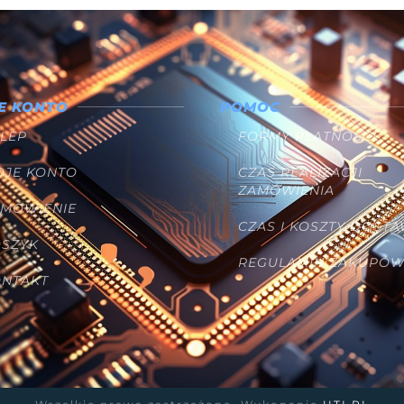
E KONTO
POMOC
LEP
FORMY PŁATNOŚCI
OJE KONTO
CZAS REALIZACJI
ZAMÓWIENIA
AMÓWIENIE
CZAS I KOSZTY DOST
OSZYK
REGULAMIN ZAKUPÓ
ONTAKT