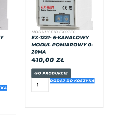
MODUŁY EIB EXOTEC
WY
EX-1221- 6-KANAŁOWY
MODUŁ POMIAROWY 0-
20MA
410,00
ZŁ
O PRODUKCIE
DODAJ DO KOSZYKA
YKA