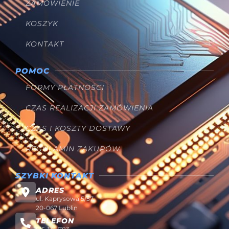
ZAMÓWIENIE
KOSZYK
KONTAKT
POMOC
FORMY PŁATNOŚCI
CZAS REALIZACJI ZAMÓWIENIA
CZAS I KOSZTY DOSTAWY
REGULAMIN ZAKUPÓW
SZYBKI KONTAKT
ADRES
ul. Kaprysowa 5/57
20-067 Lublin
TELEFON