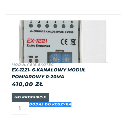
MODUŁY EIB EXOTEC
EX-1221- 6-KANAŁOWY MODUŁ
POMIAROWY 0-20MA
410,00
ZŁ
O PRODUKCIE
DODAJ DO KOSZYKA