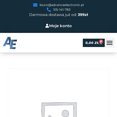
biuro@advanceelectronic.pl
515-141-783
Darmowa dostawa już od:
399zł
Moje konto
0
0,00
ZŁ