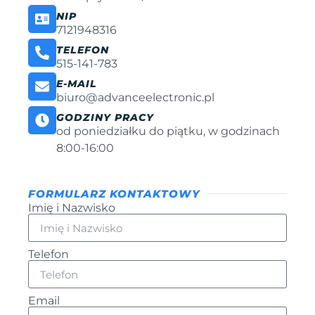
NIP
7121948316
TELEFON
515-141-783
E-MAIL
biuro@advanceelectronic.pl
GODZINY PRACY
od poniedziałku do piątku, w godzinach
8:00-16:00
FORMULARZ KONTAKTOWY
Imię i Nazwisko
Telefon
Email