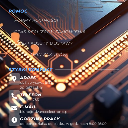
POMOC
FORMY PŁATNOŚCI
CZAS REALIZACJI ZAMÓWIENIA
CZAS I KOSZTY DOSTAWY
REGULAMIN ZAKUPÓW
SZYBKI KONTAKT
ADRES
ul. Kaprysowa 5/57
20-067 Lublin
TELEFON
515-141-783
E-MAIL
biuro@advanceelectronic.pl
GODZINY PRACY
od poniedziałku do piątku, w godzinach 8:00-16:00