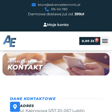
biuro@advanceelectronic.pl
515-141-783
Darmowa dostawa już od:
399zł
Moje konto
0
0,00
ZŁ
ADVANCE ELECTRONIC
KONTAKT
DANE KONTAKTOWE
ADRES
ul. Kaprysowa 5/57 20-067 Lublin