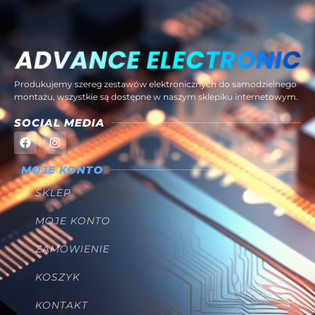
Produkujemy szereg zestawów elektronicznych do samodzielnego
montażu, wszystkie są dostępne w naszym sklepiku internetowym.
SOCIAL MEDIA
MOJE KONTO
SKLEP
MOJE KONTO
ZAMÓWIENIE
KOSZYK
KONTAKT