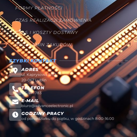
FORMY PŁATNOŚCI
CZAS REALIZACJI ZAMÓWIENIA
CZAS I KOSZTY DOSTAWY
REGULAMIN ZAKUPÓW
SZYBKI KONTAKT
ADRES
ul. Kaprysowa 5/57
20-067 Lublin
TELEFON
515-141-783
E-MAIL
biuro@advanceelectronic.pl
GODZINY PRACY
od poniedziałku do piątku, w godzinach 8:00-16:00