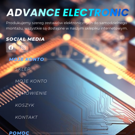
Produkujemy szereg zestawów elektronicznych do samodzielnego
montażu, wszystkie są dostępne w naszym sklepiku internetowym.
SOCIAL MEDIA
MOJE KONTO
SKLEP
MOJE KONTO
ZAMÓWIENIE
KOSZYK
KONTAKT
POMOC