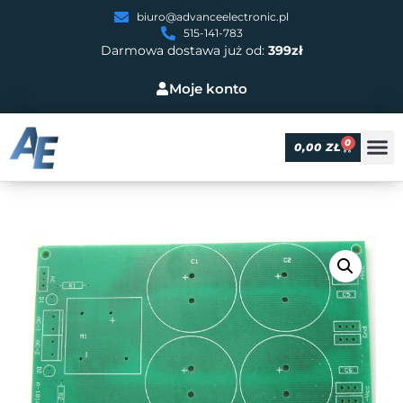
biuro@advanceelectronic.pl
515-141-783
Darmowa dostawa już od:
399zł
Moje konto
0
0,00
ZŁ