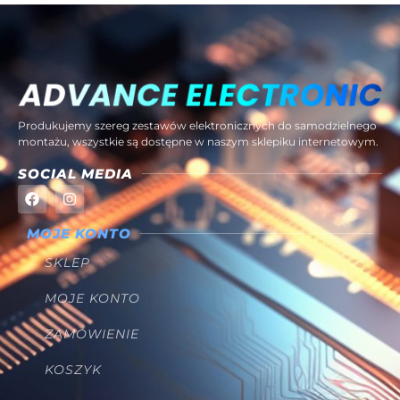
Produkujemy szereg zestawów elektronicznych do samodzielnego
montażu, wszystkie są dostępne w naszym sklepiku internetowym.
SOCIAL MEDIA
MOJE KONTO
SKLEP
MOJE KONTO
ZAMÓWIENIE
KOSZYK