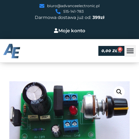
biuro@advanceelectronic.pl
515-141-783
Darmowa dostawa już od:
399zł
Moje konto
0
0,00
ZŁ