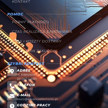
KONTAKT
POMOC
FORMY PŁATNOŚCI
CZAS REALIZACJI ZAMÓWIENIA
CZAS I KOSZTY DOSTAWY
REGULAMIN ZAKUPÓW
SZYBKI KONTAKT
ADRES
ul. Kaprysowa 5/57
20-067 Lublin
TELEFON
515-141-783
E-MAIL
biuro@advanceelectronic.pl
GODZINY PRACY