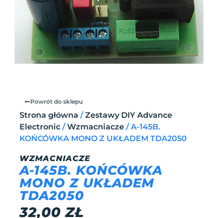
Powrót do sklepu
Strona główna
/
Zestawy DIY Advance
Electronic
/
Wzmacniacze
/ A-145B.
KOŃCÓWKA MONO Z UKŁADEM TDA2050
WZMACNIACZE
A-145B. KOŃCÓWKA
MONO Z UKŁADEM
TDA2050
32,00
ZŁ