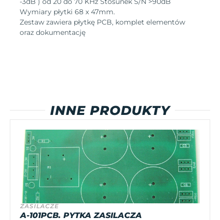
-3dB ) od 20 do 70 KHz Stosunek S/N >90dB
Wymiary płytki 68 x 47mm.
Zestaw zawiera płytkę PCB, komplet elementów
oraz dokumentację
INNE PRODUKTY
ZASILACZE
A-101PCB. PYTKA ZASILACZA