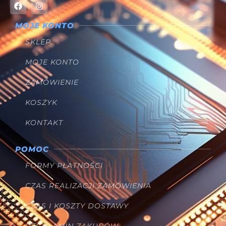
MOJE KONTO
SKLEP
MOJE KONTO
ZAMÓWIENIE
KOSZYK
KONTAKT
POMOC
FORMY PŁATNOŚCI
CZAS REALIZACJI ZAMÓWIENIA
CZAS I KOSZTY DOSTAWY
REGULAMIN ZAKUPÓW