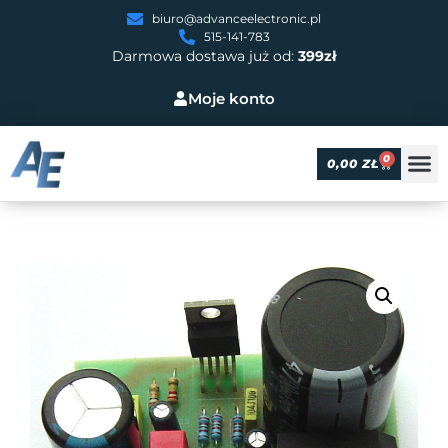
biuro@advanceelectronic.pl
515-141-783
Darmowa dostawa już od:
399zł
Moje konto
0
0,00
ZŁ