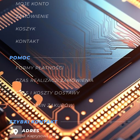
MOJE KONTO
ZAMÓWIENIE
KOSZYK
KONTAKT
POMOC
FORMY PŁATNOŚCI
CZAS REALIZACJI ZAMÓWIENIA
CZAS I KOSZTY DOSTAWY
REGULAMIN ZAKUPÓW
SZYBKI KONTAKT
ADRES
ul. Kaprysowa 5/57