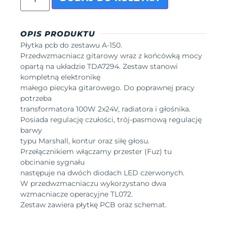
OPIS PRODUKTU
Płytka pcb do zestawu A-150.
Przedwzmacniacz gitarowy wraz z końcówką mocy
opartą na układzie TDA7294. Zestaw stanowi
kompletną elektronikę
małego piecyka gitarowego. Do poprawnej pracy
potrzeba
transformatora 100W 2x24V, radiatora i głośnika.
Posiada regulację czułości, trój-pasmową regulację
barwy
typu Marshall, kontur oraz siłę głosu.
Przełącznikiem włączamy przester (Fuz) tu
obcinanie sygnału
następuje na dwóch diodach LED czerwonych.
W przedwzmacniaczu wykorzystano dwa
wzmacniacze operacyjne TL072.
Zestaw zawiera płytkę PCB oraz schemat.