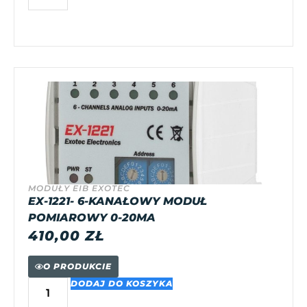
MODUŁY EIB EXOTEC
EX-1221- 6-KANAŁOWY MODUŁ
POMIAROWY 0-20MA
410,00
ZŁ
O PRODUKCIE
DODAJ DO KOSZYKA