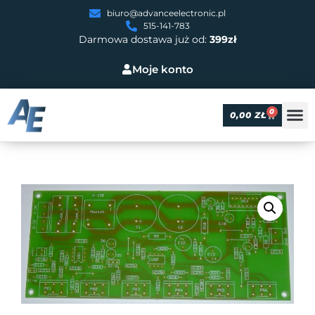
biuro@advanceelectronic.pl
515-141-783
Darmowa dostawa już od:
399zł
Moje konto
0
0,00
ZŁ