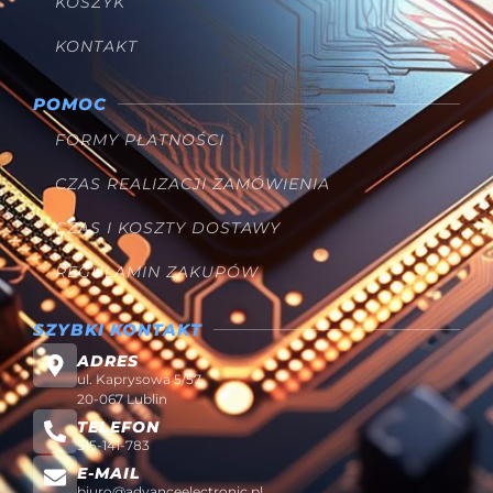
KOSZYK
KONTAKT
POMOC
FORMY PŁATNOŚCI
CZAS REALIZACJI ZAMÓWIENIA
CZAS I KOSZTY DOSTAWY
REGULAMIN ZAKUPÓW
SZYBKI KONTAKT
ADRES
ul. Kaprysowa 5/57
20-067 Lublin
TELEFON
515-141-783
E-MAIL
biuro@advanceelectronic.pl