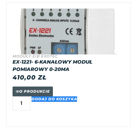
MODUŁY EIB EXOTEC
EX-1221- 6-KANAŁOWY MODUŁ
POMIAROWY 0-20MA
410,00
ZŁ
O PRODUKCIE
DODAJ DO KOSZYKA