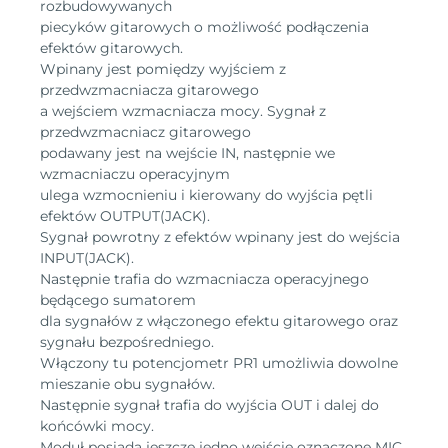
rozbudowywanych
piecyków gitarowych o możliwość podłączenia
efektów gitarowych.
Wpinany jest pomiędzy wyjściem z
przedwzmacniacza gitarowego
a wejściem wzmacniacza mocy. Sygnał z
przedwzmacniacz gitarowego
podawany jest na wejście IN, następnie we
wzmacniaczu operacyjnym
ulega wzmocnieniu i kierowany do wyjścia pętli
efektów OUTPUT(JACK).
Sygnał powrotny z efektów wpinany jest do wejścia
INPUT(JACK).
Następnie trafia do wzmacniacza operacyjnego
będącego sumatorem
dla sygnałów z włączonego efektu gitarowego oraz
sygnału bezpośredniego.
Włączony tu potencjometr PR1 umożliwia dowolne
mieszanie obu sygnałów.
Następnie sygnał trafia do wyjścia OUT i dalej do
końcówki mocy.
Moduł posiada jeszcze jedno wejście oznaczone MIC.