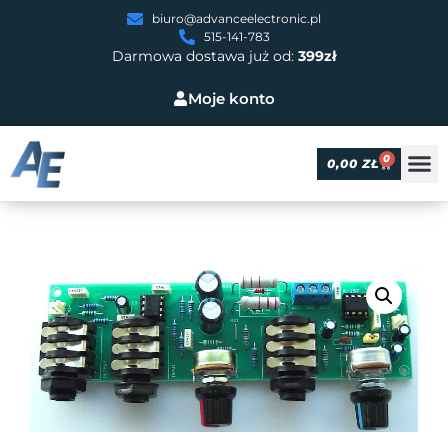
biuro@advanceelectronic.pl
515-141-783
Darmowa dostawa już od:
399zł
Moje konto
0
0,00
ZŁ