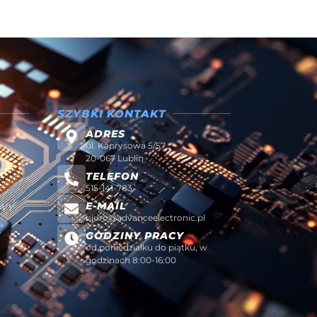
SZYBKI KONTAKT
ADRES
ul. Kaprysowa 5/57
20-067 Lublin
TELEFON
515-141-783
E-MAIL
AWY
biuro@advanceelectronic.pl
W
GODZINY PRACY
od poniedziałku do piątku, w
godzinach 8:00-16:00