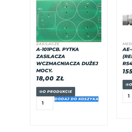
ZASILACZE
MED
A-101PCB. PYTKA
AE-
ZASILACZA
(RE
WCZMACNIACZA DUŻEJ
RS4
MOCY.
15
18,00
ZŁ
O
O PRODUKCIE
DODAJ DO KOSZYKA