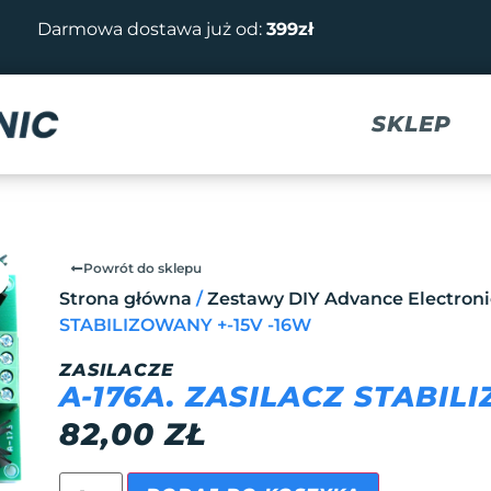
Darmowa dostawa już od:
399zł
SKLEP
Powrót do sklepu
Strona główna
/
Zestawy DIY Advance Electroni
STABILIZOWANY +-15V -16W
ZASILACZE
A-176A. ZASILACZ STABIL
82,00
ZŁ