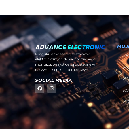
MOJ
Produkujemy szereg zestawów
SK
elektronicznych do samodzielnego
montażu, wszystkie są dostępne w
M
naszym sklepiku internetowym.
Z
SOCIAL MEDIA
K
K