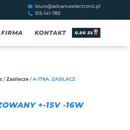
biuro@advanceelectronic.pl
515-141-783
0
FIRMA
KONTAKT
0,00
ZŁ
c
/
Zasilacze
/ A-176A. ZASILACZ
IZOWANY +-15V -16W