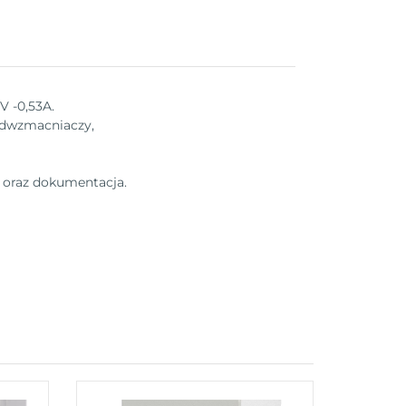
V -0,53A.
zedwzmacniaczy,
 oraz dokumentacja.