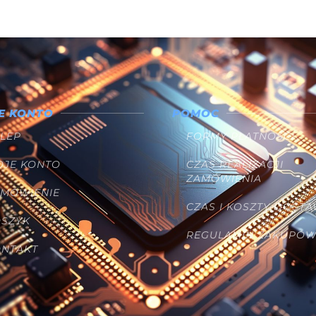
E KONTO
POMOC
LEP
FORMY PŁATNOŚCI
OJE KONTO
CZAS REALIZACJI
ZAMÓWIENIA
AMÓWIENIE
CZAS I KOSZTY DOST
OSZYK
REGULAMIN ZAKUPÓ
ONTAKT