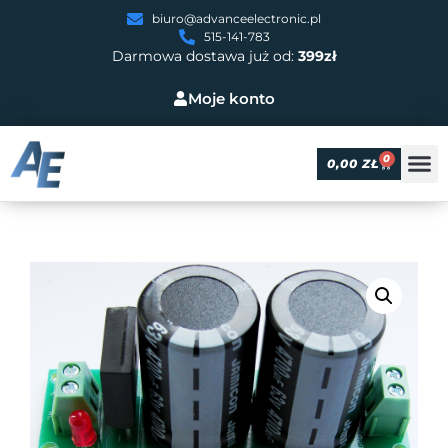
biuro@advanceelectronic.pl
515-141-783
Darmowa dostawa już od:
399zł
Moje konto
0
0,00
ZŁ