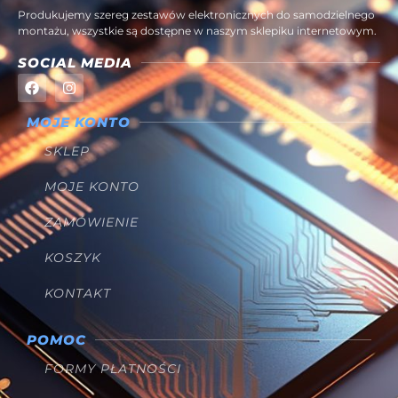
Produkujemy szereg zestawów elektronicznych do samodzielnego
montażu, wszystkie są dostępne w naszym sklepiku internetowym.
SOCIAL MEDIA
MOJE KONTO
SKLEP
MOJE KONTO
ZAMÓWIENIE
KOSZYK
KONTAKT
POMOC
FORMY PŁATNOŚCI