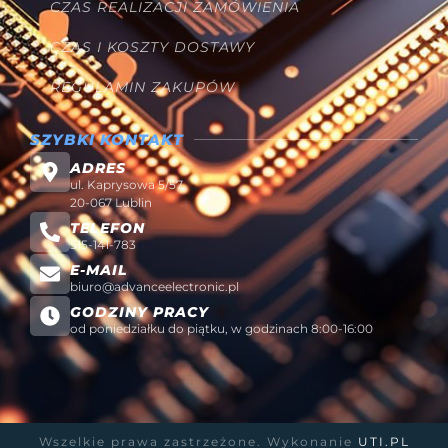
CZAS REALIZACJI ZAMÓWIENIA
CZAS I KOSZTY DOSTAWY
REGULAMIN ZAKUPÓW
SZYBKI KONTAKT
ADRES
ul. Kaprysowa 5/57
20-067 Lublin
TELEFON
515-141-783
E-MAIL
biuro@advanceelectronic.pl
GODZINY PRACY
od poniedziałku do piątku, w godzinach 8:00-16:00
Wszelkie prawa zastrzeżone. Wykonanie
UTI.PL