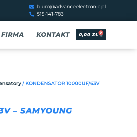
biuro@advanceelectronic.pl
515-141-783
0
FIRMA
KONTAKT
0,00
ZŁ
ensatory
/ KONDENSATOR 10000UF/63V
3V – SAMYOUNG