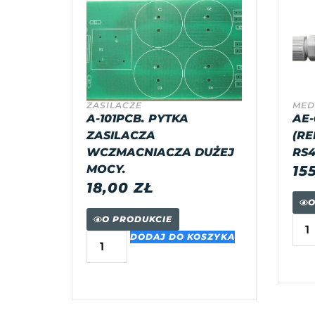
ZASILACZE
MED
A-101PCB. PYTKA
AE-
ZASILACZA
(RE
WCZMACNIACZA DUŻEJ
RS4
MOCY.
15
18,00
ZŁ
O
O PRODUKCIE
DODAJ DO KOSZYKA