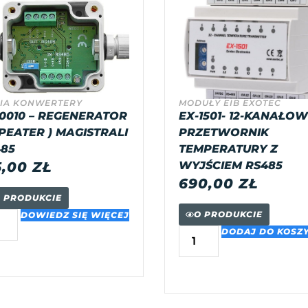
IA KONWERTERY
MODUŁY EIB EXOTEC
0010 – REGENERATOR
EX-1501- 12-KANAŁO
PEATER ) MAGISTRALI
PRZETWORNIK
85
TEMPERATURY Z
5,00
ZŁ
WYJŚCIEM RS485
690,00
ZŁ
 PRODUKCIE
O PRODUKCIE
DOWIEDZ SIĘ WIĘCEJ
DODAJ DO KOSZ