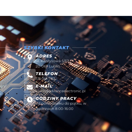
SZYBKI KONTAKT
ADRES
ul. Kaprysowa 5/57
20-067 Lublin
TELEFON
515-141-783
E-MAIL
AWY
biuro@advanceelectronic.pl
W
GODZINY PRACY
od poniedziałku do piątku, w
godzinach 8:00-16:00