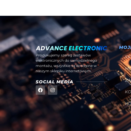
MOJ
Produkujemy szereg zestawów
SK
elektronicznych do samodzielnego
montażu, wszystkie są dostępne w
M
naszym sklepiku internetowym.
Z
SOCIAL MEDIA
K
K