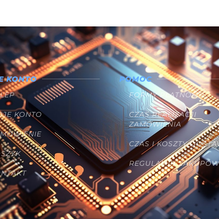
E KONTO
POMOC
LEP
FORMY PŁATNOŚCI
OJE KONTO
CZAS REALIZACJI
ZAMÓWIENIA
AMÓWIENIE
CZAS I KOSZTY DOST
OSZYK
REGULAMIN ZAKUPÓ
ONTAKT