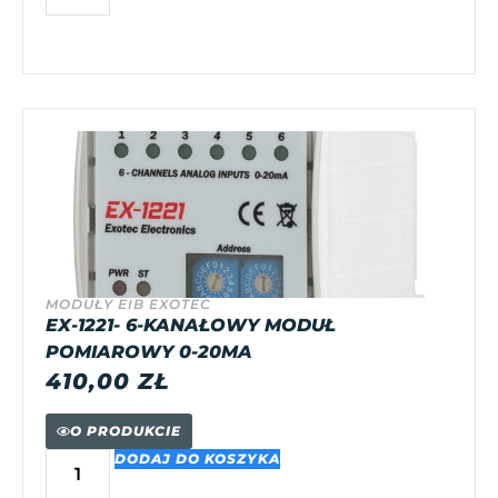
MODUŁY EIB EXOTEC
EX-1221- 6-KANAŁOWY MODUŁ
POMIAROWY 0-20MA
410,00
ZŁ
O PRODUKCIE
DODAJ DO KOSZYKA