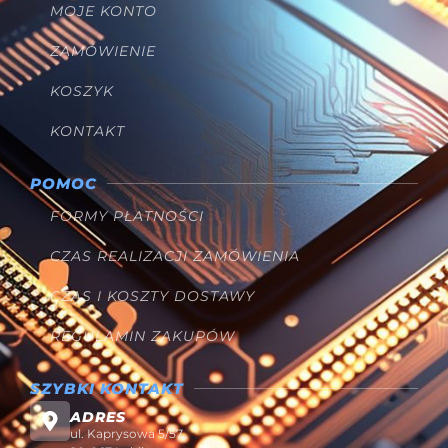
MOJE KONTO
ZAMÓWIENIE
KOSZYK
KONTAKT
POMOC
FORMY PŁATNOŚCI
CZAS REALIZACJI ZAMÓWIENIA
CZAS I KOSZTY DOSTAWY
REGULAMIN ZAKUPÓW
SZYBKI KONTAKT
ADRES
ul. Kaprysowa 5/57