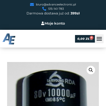
biuro@advanceelectronic.pl
515-141-783
Darmowa dostawa już od:
399zł
Moje konto
0
0,00
ZŁ