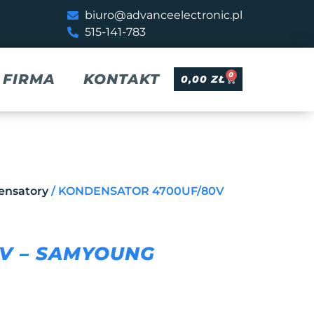
biuro@advanceelectronic.pl
515-141-783
0
FIRMA
KONTAKT
0,00
ZŁ
ensatory
/ KONDENSATOR 4700UF/80V
V – SAMYOUNG