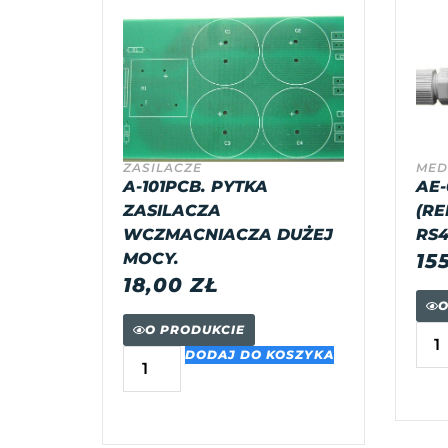
ZASILACZE
MED
A-101PCB. PYTKA
AE-
ZASILACZA
(RE
WCZMACNIACZA DUŻEJ
RS4
MOCY.
15
18,00
ZŁ
O
O PRODUKCIE
DODAJ DO KOSZYKA