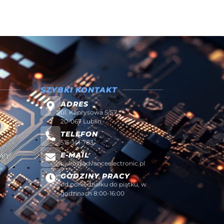
SZYBKI KONTAKT
ADRES
ul. Kaprysowa 5/57
20-067 Lublin
TELEFON
515-141-783
E-MAIL
AWY
biuro@advanceelectronic.pl
W
GODZINY PRACY
od poniedziałku do piątku, w
godzinach 8:00-16:00