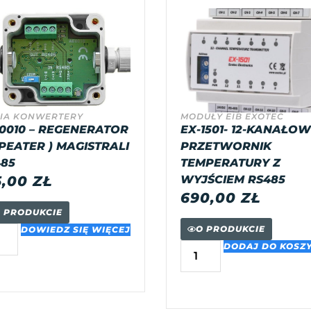
IA KONWERTERY
MODUŁY EIB EXOTEC
0010 – REGENERATOR
EX-1501- 12-KANAŁO
PEATER ) MAGISTRALI
PRZETWORNIK
85
TEMPERATURY Z
5,00
ZŁ
WYJŚCIEM RS485
690,00
ZŁ
 PRODUKCIE
O PRODUKCIE
DOWIEDZ SIĘ WIĘCEJ
DODAJ DO KOSZ