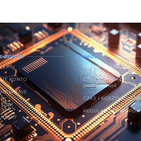
E KONTO
POMOC
LEP
FORMY PŁATNOŚCI
OJE KONTO
CZAS REALIZACJI
ZAMÓWIENIA
AMÓWIENIE
CZAS I KOSZTY DOST
OSZYK
REGULAMIN ZAKUPÓ
ONTAKT