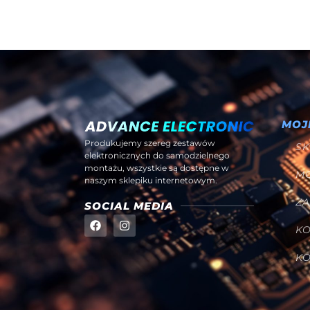
MOJ
Produkujemy szereg zestawów
SK
elektronicznych do samodzielnego
montażu, wszystkie są dostępne w
M
naszym sklepiku internetowym.
Z
SOCIAL MEDIA
K
K