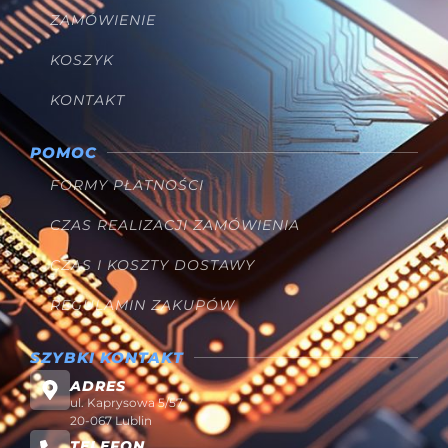
ZAMÓWIENIE
KOSZYK
KONTAKT
POMOC
FORMY PŁATNOŚCI
CZAS REALIZACJI ZAMÓWIENIA
CZAS I KOSZTY DOSTAWY
REGULAMIN ZAKUPÓW
SZYBKI KONTAKT
ADRES
ul. Kaprysowa 5/57
20-067 Lublin
TELEFON