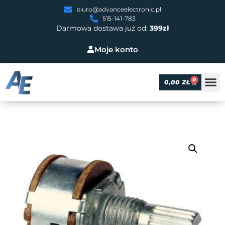
biuro@advanceelectronic.pl
515-141-783
Darmowa dostawa już od:
399zł
Moje konto
0
0,00
ZŁ