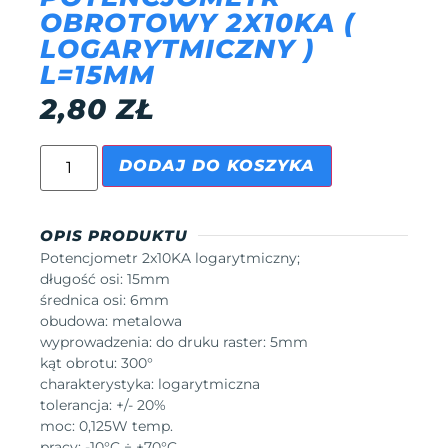
OBROTOWY 2X10KA (
LOGARYTMICZNY )
L=15MM
2,80
ZŁ
DODAJ DO KOSZYKA
OPIS PRODUKTU
Potencjometr 2x10KA logarytmiczny;
długość osi: 15mm
średnica osi: 6mm
obudowa: metalowa
wyprowadzenia: do druku raster: 5mm
kąt obrotu: 300°
charakterystyka: logarytmiczna
tolerancja: +/- 20%
moc: 0,125W temp.
pracy: -10°C ÷ +70°C