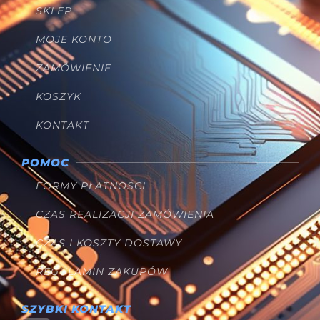
SKLEP
MOJE KONTO
ZAMÓWIENIE
KOSZYK
KONTAKT
POMOC
FORMY PŁATNOŚCI
CZAS REALIZACJI ZAMÓWIENIA
CZAS I KOSZTY DOSTAWY
REGULAMIN ZAKUPÓW
SZYBKI KONTAKT