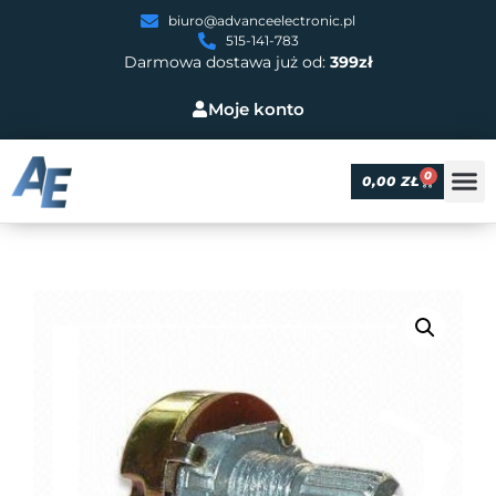
biuro@advanceelectronic.pl
515-141-783
Darmowa dostawa już od:
399zł
Moje konto
0
0,00
ZŁ