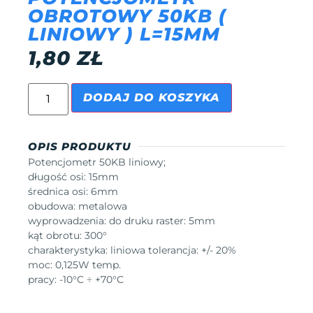
OBROTOWY 50KB (
LINIOWY ) L=15MM
1,80
ZŁ
DODAJ DO KOSZYKA
OPIS PRODUKTU
Potencjometr 50KB liniowy;
długość osi: 15mm
średnica osi: 6mm
obudowa: metalowa
wyprowadzenia: do druku raster: 5mm
kąt obrotu: 300°
charakterystyka: liniowa tolerancja: +/- 20%
moc: 0,125W temp.
pracy: -10°C ÷ +70°C