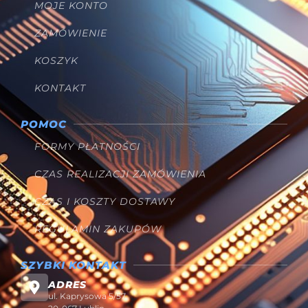
MOJE KONTO
ZAMÓWIENIE
KOSZYK
KONTAKT
POMOC
FORMY PŁATNOŚCI
CZAS REALIZACJI ZAMÓWIENIA
CZAS I KOSZTY DOSTAWY
REGULAMIN ZAKUPÓW
SZYBKI KONTAKT
ADRES
ul. Kaprysowa 5/57